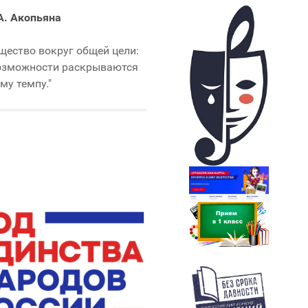
А. Акопьяна
щество вокруг общей цели:
 возможности раскрываются
му темпу."