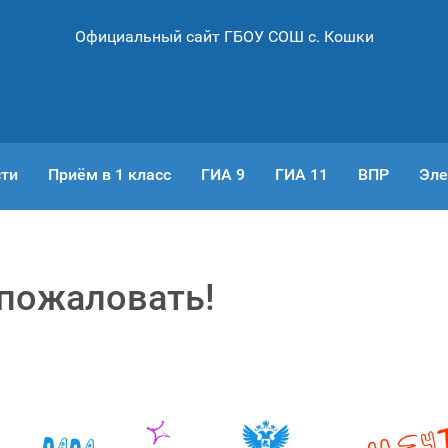
Официальный сайт ГБОУ СОШ с. Кошки
ти
Приём в 1 класс
ГИА 9
ГИА 11
ВПР
Эле
пожаловать!