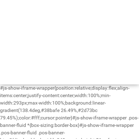
#js-show-iframe-wrapper{position:relative;display:flex;align-
items:center;justify-content:center;width:100%;min-
width:293px;max-width:100%;background:linear-
gradient(138.4deg,#38bafe 26.49%,#2d73bc
79.45%);color:#fff;cursor:pointer}#js-show-iframe-wrapper .pos-
banner-fluid *{box-sizing:border-box}#js-show-iframe-wrapper
.pos-banner-fluid .pos-banner-