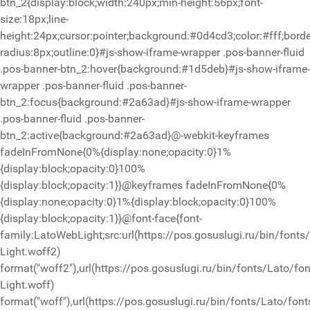
btn_2{display:block;width:240px;min-height:56px;font-
size:18px;line-
height:24px;cursor:pointer;background:#0d4cd3;color:#fff;borde
radius:8px;outline:0}#js-show-iframe-wrapper .pos-banner-fluid
.pos-banner-btn_2:hover{background:#1d5deb}#js-show-iframe-
wrapper .pos-banner-fluid .pos-banner-
btn_2:focus{background:#2a63ad}#js-show-iframe-wrapper
.pos-banner-fluid .pos-banner-
btn_2:active{background:#2a63ad}@-webkit-keyframes
fadeInFromNone{0%{display:none;opacity:0}1%
{display:block;opacity:0}100%
{display:block;opacity:1}}@keyframes fadeInFromNone{0%
{display:none;opacity:0}1%{display:block;opacity:0}100%
{display:block;opacity:1}}@font-face{font-
family:LatoWebLight;src:url(https://pos.gosuslugi.ru/bin/fonts
Light.woff2)
format("woff2"),url(https://pos.gosuslugi.ru/bin/fonts/Lato/fo
Light.woff)
format("woff"),url(https://pos.gosuslugi.ru/bin/fonts/Lato/font