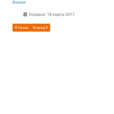
Кошки
;
Создано: 18 марта 2017
Предыдущий: Документы
Следующий: Основные сведения
Назад
Вперед