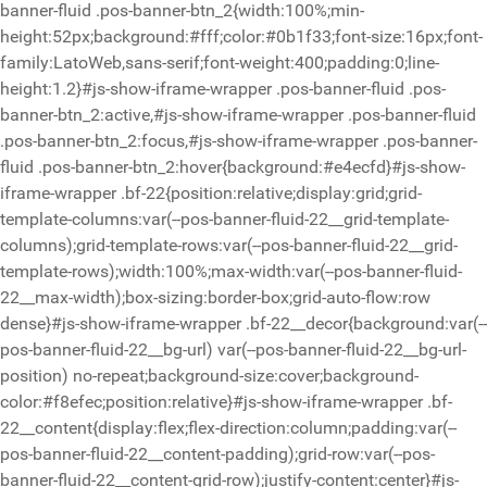
banner-fluid .pos-banner-btn_2{width:100%;min-
height:52px;background:#fff;color:#0b1f33;font-size:16px;font-
family:LatoWeb,sans-serif;font-weight:400;padding:0;line-
height:1.2}#js-show-iframe-wrapper .pos-banner-fluid .pos-
banner-btn_2:active,#js-show-iframe-wrapper .pos-banner-fluid
.pos-banner-btn_2:focus,#js-show-iframe-wrapper .pos-banner-
fluid .pos-banner-btn_2:hover{background:#e4ecfd}#js-show-
iframe-wrapper .bf-22{position:relative;display:grid;grid-
template-columns:var(--pos-banner-fluid-22__grid-template-
columns);grid-template-rows:var(--pos-banner-fluid-22__grid-
template-rows);width:100%;max-width:var(--pos-banner-fluid-
22__max-width);box-sizing:border-box;grid-auto-flow:row
dense}#js-show-iframe-wrapper .bf-22__decor{background:var(--
pos-banner-fluid-22__bg-url) var(--pos-banner-fluid-22__bg-url-
position) no-repeat;background-size:cover;background-
color:#f8efec;position:relative}#js-show-iframe-wrapper .bf-
22__content{display:flex;flex-direction:column;padding:var(--
pos-banner-fluid-22__content-padding);grid-row:var(--pos-
banner-fluid-22__content-grid-row);justify-content:center}#js-