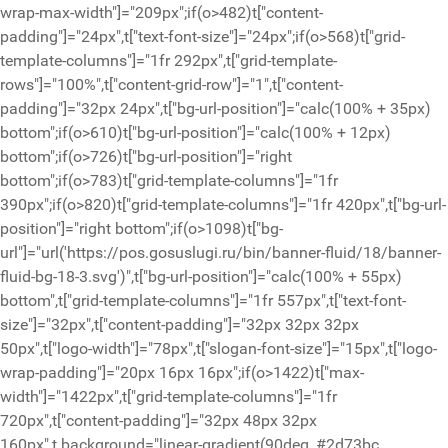
wrap-max-width"]="209px";if(o>482)t["content-
padding"]="24px",t["text-font-size"]="24px";if(o>568)t["grid-
template-columns"]="1fr 292px",t["grid-template-
rows"]="100%",t["content-grid-row"]="1",t["content-
padding"]="32px 24px",t["bg-url-position"]="calc(100% + 35px)
bottom";if(o>610)t["bg-url-position"]="calc(100% + 12px)
bottom";if(o>726)t["bg-url-position"]="right
bottom";if(o>783)t["grid-template-columns"]="1fr
390px";if(o>820)t["grid-template-columns"]="1fr 420px",t["bg-url-
position"]="right bottom";if(o>1098)t["bg-
url"]="url('https://pos.gosuslugi.ru/bin/banner-fluid/18/banner-
fluid-bg-18-3.svg')",t["bg-url-position"]="calc(100% + 55px)
bottom",t["grid-template-columns"]="1fr 557px",t["text-font-
size"]="32px",t["content-padding"]="32px 32px 32px
50px",t["logo-width"]="78px",t["slogan-font-size"]="15px",t["logo-
wrap-padding"]="20px 16px 16px";if(o>1422)t["max-
width"]="1422px",t["grid-template-columns"]="1fr
720px",t["content-padding"]="32px 48px 32px
160px",t.background="linear-gradient(90deg, #2d73bc