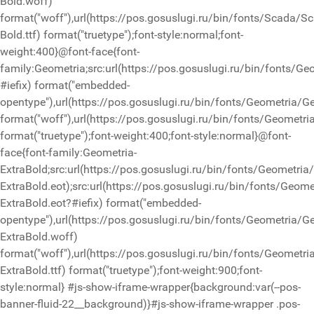
Bold.woff)
format("woff"),url(https://pos.gosuslugi.ru/bin/fonts/Scada/S
Bold.ttf) format("truetype");font-style:normal;font-
weight:400}@font-face{font-
family:Geometria;src:url(https://pos.gosuslugi.ru/bin/fonts/Ge
#iefix) format("embedded-
opentype"),url(https://pos.gosuslugi.ru/bin/fonts/Geometria/G
format("woff"),url(https://pos.gosuslugi.ru/bin/fonts/Geometri
format("truetype");font-weight:400;font-style:normal}@font-
face{font-family:Geometria-
ExtraBold;src:url(https://pos.gosuslugi.ru/bin/fonts/Geometria
ExtraBold.eot);src:url(https://pos.gosuslugi.ru/bin/fonts/Geom
ExtraBold.eot?#iefix) format("embedded-
opentype"),url(https://pos.gosuslugi.ru/bin/fonts/Geometria/G
ExtraBold.woff)
format("woff"),url(https://pos.gosuslugi.ru/bin/fonts/Geometri
ExtraBold.ttf) format("truetype");font-weight:900;font-
style:normal}
#js-show-iframe-wrapper{background:var(--pos-
banner-fluid-22__background)}#js-show-iframe-wrapper .pos-