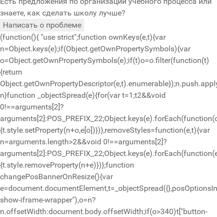
Есть предложения по организации учебного процесса или
знаете, как сделать школу лучше?
Написать о проблеме
(function(){ "use strict";function ownKeys(e,t){var
n=Object.keys(e);if(Object.getOwnPropertySymbols){var
o=Object.getOwnPropertySymbols(e);if(t)o=o.filter(function(t)
{return
Object.getOwnPropertyDescriptor(e,t).enumerable});n.push.apply
n}function _objectSpread(e){for(var t=1;t
2&&void
0!==arguments[2]?
arguments[2]:POS_PREFIX_22;Object.keys(e).forEach(function(
{t.style.setProperty(n+o,e[o])})},removeStyles=function(e,t){var
n=arguments.length>2&&void 0!==arguments[2]?
arguments[2]:POS_PREFIX_22;Object.keys(e).forEach(function(
{t.style.removeProperty(n+e)})};function
changePosBannerOnResize(){var
e=document.documentElement,t=_objectSpread({},posOptionsIni
show-iframe-wrapper"),o=n?
n.offsetWidth:document.body.offsetWidth;if(o>340)t["button-