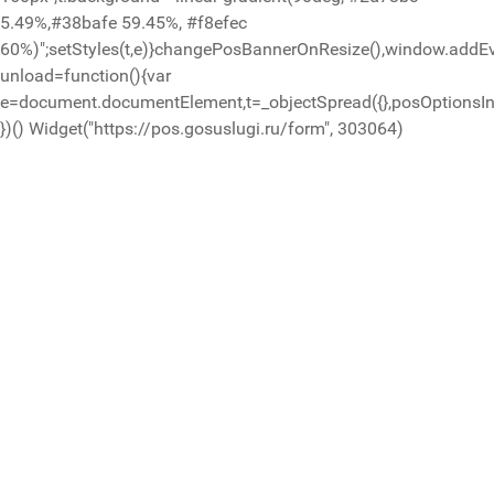
5.49%,#38bafe 59.45%, #f8efec
60%)";setStyles(t,e)}changePosBannerOnResize(),window.addEv
unload=function(){var
e=document.documentElement,t=_objectSpread({},posOptionsIni
})()
Widget("https://pos.gosuslugi.ru/form", 303064)