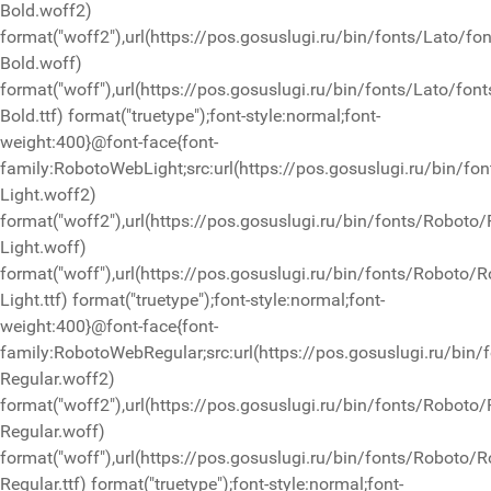
Bold.woff2)
format("woff2"),url(https://pos.gosuslugi.ru/bin/fonts/Lato/fo
Bold.woff)
format("woff"),url(https://pos.gosuslugi.ru/bin/fonts/Lato/font
Bold.ttf) format("truetype");font-style:normal;font-
weight:400}@font-face{font-
family:RobotoWebLight;src:url(https://pos.gosuslugi.ru/bin/fo
Light.woff2)
format("woff2"),url(https://pos.gosuslugi.ru/bin/fonts/Roboto
Light.woff)
format("woff"),url(https://pos.gosuslugi.ru/bin/fonts/Roboto/R
Light.ttf) format("truetype");font-style:normal;font-
weight:400}@font-face{font-
family:RobotoWebRegular;src:url(https://pos.gosuslugi.ru/bin
Regular.woff2)
format("woff2"),url(https://pos.gosuslugi.ru/bin/fonts/Roboto
Regular.woff)
format("woff"),url(https://pos.gosuslugi.ru/bin/fonts/Roboto/R
Regular.ttf) format("truetype");font-style:normal;font-