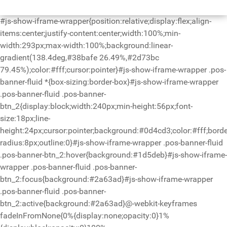
#js-show-iframe-wrapper{position:relative;display:flex;align-
items:center;justify-content:center;width:100%;min-
width:293px;max-width:100%;background:linear-
gradient(138.4deg,#38bafe 26.49%,#2d73bc
79.45%);color:#fff;cursor:pointer}#js-show-iframe-wrapper .pos-
banner-fluid *{box-sizing:border-box}#js-show-iframe-wrapper
.pos-banner-fluid .pos-banner-
btn_2{display:block;width:240px;min-height:56px;font-
size:18px;line-
height:24px;cursor:pointer;background:#0d4cd3;color:#fff;borde
radius:8px;outline:0}#js-show-iframe-wrapper .pos-banner-fluid
.pos-banner-btn_2:hover{background:#1d5deb}#js-show-iframe-
wrapper .pos-banner-fluid .pos-banner-
btn_2:focus{background:#2a63ad}#js-show-iframe-wrapper
.pos-banner-fluid .pos-banner-
btn_2:active{background:#2a63ad}@-webkit-keyframes
fadeInFromNone{0%{display:none;opacity:0}1%