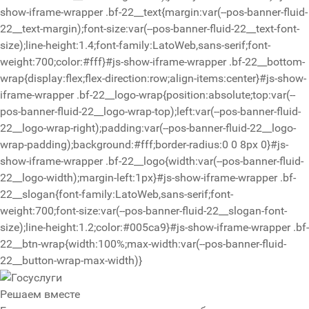
show-iframe-wrapper .bf-22__text{margin:var(--pos-banner-fluid-
22__text-margin);font-size:var(--pos-banner-fluid-22__text-font-
size);line-height:1.4;font-family:LatoWeb,sans-serif;font-
weight:700;color:#fff}#js-show-iframe-wrapper .bf-22__bottom-
wrap{display:flex;flex-direction:row;align-items:center}#js-show-
iframe-wrapper .bf-22__logo-wrap{position:absolute;top:var(--
pos-banner-fluid-22__logo-wrap-top);left:var(--pos-banner-fluid-
22__logo-wrap-right);padding:var(--pos-banner-fluid-22__logo-
wrap-padding);background:#fff;border-radius:0 0 8px 0}#js-
show-iframe-wrapper .bf-22__logo{width:var(--pos-banner-fluid-
22__logo-width);margin-left:1px}#js-show-iframe-wrapper .bf-
22__slogan{font-family:LatoWeb,sans-serif;font-
weight:700;font-size:var(--pos-banner-fluid-22__slogan-font-
size);line-height:1.2;color:#005ca9}#js-show-iframe-wrapper .bf-
22__btn-wrap{width:100%;max-width:var(--pos-banner-fluid-
22__button-wrap-max-width)}
Решаем вместе