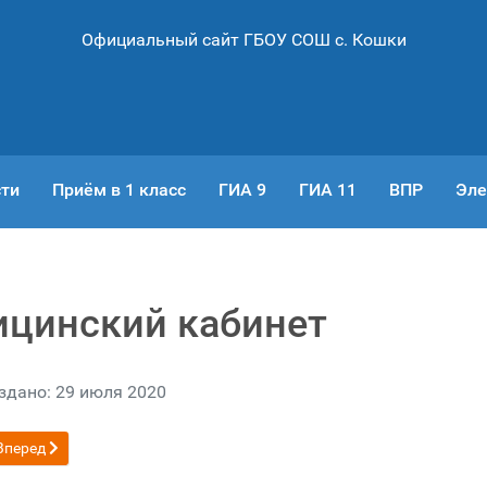
Официальный сайт ГБОУ СОШ с. Кошки
ти
Приём в 1 класс
ГИА 9
ГИА 11
ВПР
Эле
цинский кабинет
здано: 29 июля 2020
й: Столовая
Следующий: Музей
Вперед