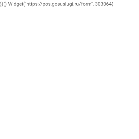
})()
Widget("https://pos.gosuslugi.ru/form", 303064)