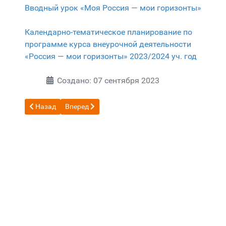
Вводный урок «Моя Россия — мои горизонты»
Календарно-тематическое планирование по
программе курса внеурочной деятельности
«Россия — мои горизонты» 2023/2024 уч. год
Создано: 07 сентября 2023
Предыдущий: Всероссийская олимпиада школьников
Следующий: Педагогический класс
Назад
Вперед