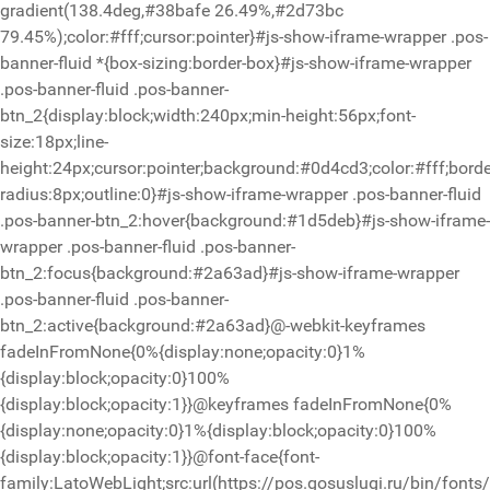
gradient(138.4deg,#38bafe 26.49%,#2d73bc
79.45%);color:#fff;cursor:pointer}#js-show-iframe-wrapper .pos-
banner-fluid *{box-sizing:border-box}#js-show-iframe-wrapper
.pos-banner-fluid .pos-banner-
btn_2{display:block;width:240px;min-height:56px;font-
size:18px;line-
height:24px;cursor:pointer;background:#0d4cd3;color:#fff;borde
radius:8px;outline:0}#js-show-iframe-wrapper .pos-banner-fluid
.pos-banner-btn_2:hover{background:#1d5deb}#js-show-iframe-
wrapper .pos-banner-fluid .pos-banner-
btn_2:focus{background:#2a63ad}#js-show-iframe-wrapper
.pos-banner-fluid .pos-banner-
btn_2:active{background:#2a63ad}@-webkit-keyframes
fadeInFromNone{0%{display:none;opacity:0}1%
{display:block;opacity:0}100%
{display:block;opacity:1}}@keyframes fadeInFromNone{0%
{display:none;opacity:0}1%{display:block;opacity:0}100%
{display:block;opacity:1}}@font-face{font-
family:LatoWebLight;src:url(https://pos.gosuslugi.ru/bin/fonts