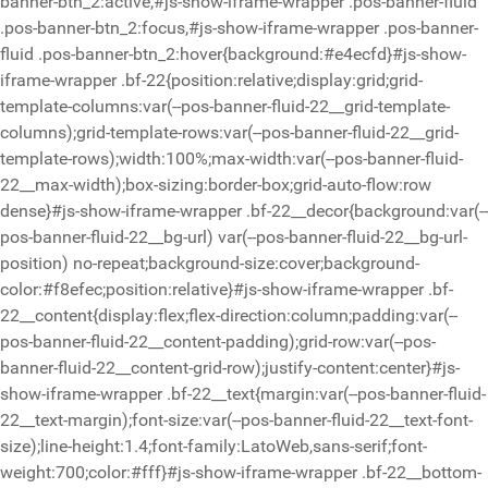
banner-btn_2:active,#js-show-iframe-wrapper .pos-banner-fluid
.pos-banner-btn_2:focus,#js-show-iframe-wrapper .pos-banner-
fluid .pos-banner-btn_2:hover{background:#e4ecfd}#js-show-
iframe-wrapper .bf-22{position:relative;display:grid;grid-
template-columns:var(--pos-banner-fluid-22__grid-template-
columns);grid-template-rows:var(--pos-banner-fluid-22__grid-
template-rows);width:100%;max-width:var(--pos-banner-fluid-
22__max-width);box-sizing:border-box;grid-auto-flow:row
dense}#js-show-iframe-wrapper .bf-22__decor{background:var(--
pos-banner-fluid-22__bg-url) var(--pos-banner-fluid-22__bg-url-
position) no-repeat;background-size:cover;background-
color:#f8efec;position:relative}#js-show-iframe-wrapper .bf-
22__content{display:flex;flex-direction:column;padding:var(--
pos-banner-fluid-22__content-padding);grid-row:var(--pos-
banner-fluid-22__content-grid-row);justify-content:center}#js-
show-iframe-wrapper .bf-22__text{margin:var(--pos-banner-fluid-
22__text-margin);font-size:var(--pos-banner-fluid-22__text-font-
size);line-height:1.4;font-family:LatoWeb,sans-serif;font-
weight:700;color:#fff}#js-show-iframe-wrapper .bf-22__bottom-