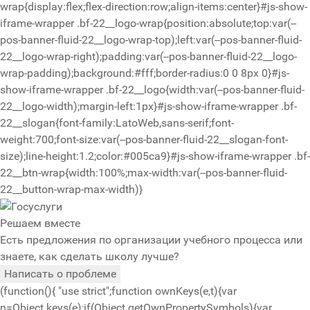
wrap{display:flex;flex-direction:row;align-items:center}#js-show-
iframe-wrapper .bf-22__logo-wrap{position:absolute;top:var(--
pos-banner-fluid-22__logo-wrap-top);left:var(--pos-banner-fluid-
22__logo-wrap-right);padding:var(--pos-banner-fluid-22__logo-
wrap-padding);background:#fff;border-radius:0 0 8px 0}#js-
show-iframe-wrapper .bf-22__logo{width:var(--pos-banner-fluid-
22__logo-width);margin-left:1px}#js-show-iframe-wrapper .bf-
22__slogan{font-family:LatoWeb,sans-serif;font-
weight:700;font-size:var(--pos-banner-fluid-22__slogan-font-
size);line-height:1.2;color:#005ca9}#js-show-iframe-wrapper .bf-
22__btn-wrap{width:100%;max-width:var(--pos-banner-fluid-
22__button-wrap-max-width)}
Решаем вместе
Есть предложения по организации учебного процесса или
знаете, как сделать школу лучше?
Написать о проблеме
(function(){ "use strict";function ownKeys(e,t){var
n=Object.keys(e);if(Object.getOwnPropertySymbols){var