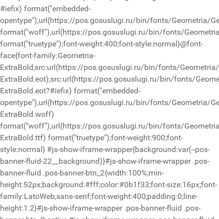
#iefix) format("embedded-
opentype"),url(https://pos.gosuslugi.ru/bin/fonts/Geometria/G
format("woff"),url(https://pos.gosuslugi.ru/bin/fonts/Geometri
format("truetype");font-weight:400;font-style:normal}@font-
face{font-family:Geometria-
ExtraBold;src:url(https://pos.gosuslugi.ru/bin/fonts/Geometria
ExtraBold.eot);src:url(https://pos.gosuslugi.ru/bin/fonts/Geom
ExtraBold.eot?#iefix) format("embedded-
opentype"),url(https://pos.gosuslugi.ru/bin/fonts/Geometria/G
ExtraBold.woff)
format("woff"),url(https://pos.gosuslugi.ru/bin/fonts/Geometri
ExtraBold.ttf) format("truetype");font-weight:900;font-
style:normal}
#js-show-iframe-wrapper{background:var(--pos-
banner-fluid-22__background)}#js-show-iframe-wrapper .pos-
banner-fluid .pos-banner-btn_2{width:100%;min-
height:52px;background:#fff;color:#0b1f33;font-size:16px;font-
family:LatoWeb,sans-serif;font-weight:400;padding:0;line-
height:1.2}#js-show-iframe-wrapper .pos-banner-fluid .pos-