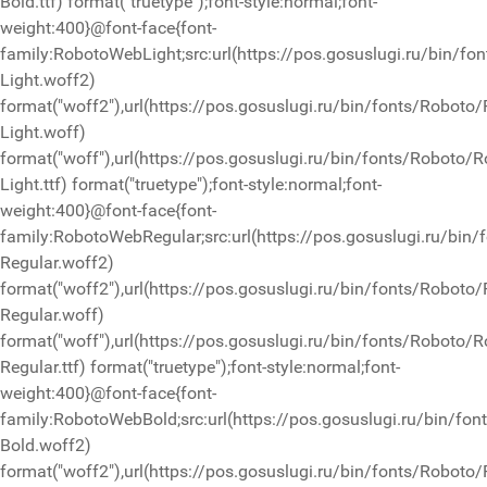
Bold.ttf) format("truetype");font-style:normal;font-
weight:400}@font-face{font-
family:RobotoWebLight;src:url(https://pos.gosuslugi.ru/bin/fo
Light.woff2)
format("woff2"),url(https://pos.gosuslugi.ru/bin/fonts/Roboto
Light.woff)
format("woff"),url(https://pos.gosuslugi.ru/bin/fonts/Roboto/R
Light.ttf) format("truetype");font-style:normal;font-
weight:400}@font-face{font-
family:RobotoWebRegular;src:url(https://pos.gosuslugi.ru/bin
Regular.woff2)
format("woff2"),url(https://pos.gosuslugi.ru/bin/fonts/Roboto
Regular.woff)
format("woff"),url(https://pos.gosuslugi.ru/bin/fonts/Roboto/R
Regular.ttf) format("truetype");font-style:normal;font-
weight:400}@font-face{font-
family:RobotoWebBold;src:url(https://pos.gosuslugi.ru/bin/fo
Bold.woff2)
format("woff2"),url(https://pos.gosuslugi.ru/bin/fonts/Roboto