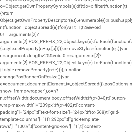
o=Object.getOwnPropertySymbols(e);if(t)o=o.filter(function(t)
{return
Object.getOwnPropertyDescriptor(e,t).enumerable});n.push.apply
n}function _objectSpread(e){for(var t=1;t
2&&void
0!==arguments[2]?
arguments[2]:POS_PREFIX_22;Object.keys(e).forEach(function(
{t.style.setProperty(n+o,e[o])})},removeStyles=function(e,t){var
n=arguments.length>2&&void 0!==arguments[2]?
arguments[2]:POS_PREFIX_22;Object.keys(e).forEach(function(
{t.style.removeProperty(n+e)})};function
changePosBannerOnResize(){var
e=document.documentElement,t=_objectSpread({},posOptionsIni
show-iframe-wrapper"),o=n?
n.offsetWidth:document.body.offsetWidth;if(o>340)t["button-
wrap-max-width"]="209px";if(o>482)t["content-
padding"]="24px",t["text-font-size"]="24px";if(o>568)t["grid-
template-columns"]="1fr 292px",t["grid-template-
rows"]="100%",t["content-grid-row"]="1",t["content-