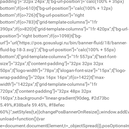
padding"]="32px 24px",t["bg-url-position"]="calc(100% + 35px)
bottom";if(o>610)t["bg-url-position"]="calc(100% + 12px)
bottom";if(o>726)t["bg-url-position"]="right
bottom";if(o>783)t["grid-template-columns"]="1fr
390px";if(o>820)t["grid-template-columns"]="1fr 420px",t["bg-url-
position"]="right bottom";if(o>1098)t["bg-
url"]="url('https://pos.gosuslugi.ru/bin/banner-fluid/18/banner-
fluid-bg-18-3.svg')",t["bg-url-position"]="calc(100% + 55px)
bottom",t["grid-template-columns"]="1fr 557px",t["text-font-
size"]="32px",t["content-padding"]="32px 32px 32px
50px",t["logo-width"]="78px",t["slogan-font-size"]="15px",t["logo-
wrap-padding"]="20px 16px 16px";if(o>1422)t["max-
width"]="1422px",t["grid-template-columns"]="1fr
720px",t["content-padding"]="32px 48px 32px
160px",t.background="linear-gradient(90deg, #2d73bc
5.49%,#38bafe 59.45%, #f8efec
60%)";setStyles(t,e)}changePosBannerOnResize(),window.addEv
unload=function(){var
e=document.documentElement,t=_objectSpread({},posOptionsIni