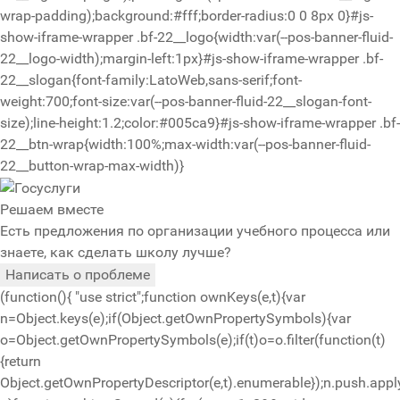
wrap-padding);background:#fff;border-radius:0 0 8px 0}#js-
show-iframe-wrapper .bf-22__logo{width:var(--pos-banner-fluid-
22__logo-width);margin-left:1px}#js-show-iframe-wrapper .bf-
22__slogan{font-family:LatoWeb,sans-serif;font-
weight:700;font-size:var(--pos-banner-fluid-22__slogan-font-
size);line-height:1.2;color:#005ca9}#js-show-iframe-wrapper .bf-
22__btn-wrap{width:100%;max-width:var(--pos-banner-fluid-
22__button-wrap-max-width)}
Решаем вместе
Есть предложения по организации учебного процесса или
знаете, как сделать школу лучше?
Написать о проблеме
(function(){ "use strict";function ownKeys(e,t){var
n=Object.keys(e);if(Object.getOwnPropertySymbols){var
o=Object.getOwnPropertySymbols(e);if(t)o=o.filter(function(t)
{return
Object.getOwnPropertyDescriptor(e,t).enumerable});n.push.apply