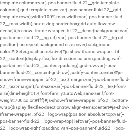
template-columns:var(--pos-banner-fluid-22__grid-template-
columns);grid-template-rows:var(--pos-banner-fluid-22__grid-
template-rows);width:100%;max-width:var(--pos-banner-fluid-
22__max-width);box-sizing:border-box;grid-auto-flow:row
dense}#js-show-iframe-wrapper .bf-22__decor{background:var(--
pos-banner-fluid-22__bg-url) var(--pos-banner-fluid-22__bg-url-
position) no-repeat;background-size:cover;background-
color:#f8efec;position:relative}#js-show-iframe-wrapper .bf-
22__content{display:flex;flex-direction:column;padding:var(--
pos-banner-fluid-22__content-padding);grid-row:var(--pos-
banner-fluid-22__content-grid-row);justify-content:center}#js-
show-iframe-wrapper .bf-22__text{margin:var(--pos-banner-fluid-
22__text-margin);font-size:var(--pos-banner-fluid-22__text-font-
size);line-height:1.4;font-family:LatoWeb,sans-serif;font-
weight:700;color:#fff}#js-show-iframe-wrapper .bf-22__bottom-
wrap{display:flex;flex-direction:row;align-items:center}#js-show-
iframe-wrapper .bf-22__logo-wrap{position:absolute;top:var(--
pos-banner-fluid-22__logo-wrap-top);left:var(--pos-banner-fluid-
22__logo-wrap-right);padding:var(--pos-banner-fluid-22__logo-