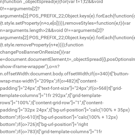
n}function _objectSpread(e){for(var t=1;t
2&&void
0!==arguments[2]?
arguments[2]:POS_PREFIX_22;Object.keys(e).forEach(function(
{t.style.setProperty(n+o,e[o])})},removeStyles=function(e,t){var
n=arguments.length>2&&void 0!==arguments[2]?
arguments[2]:POS_PREFIX_22;Object.keys(e).forEach(function(
{t.style.removeProperty(n+e)})};function
changePosBannerOnResize(){var
e=document.documentElement,t=_objectSpread({},posOptionsIni
show-iframe-wrapper"),o=n?
n.offsetWidth:document.body.offsetWidth;if(o>340)t["button-
wrap-max-width"]="209px";if(o>482)t["content-
padding"]="24px",t["text-font-size"]="24px";if(o>568)t["grid-
template-columns"]="1fr 292px",t["grid-template-
rows"]="100%",t["content-grid-row"]="1",t["content-
padding"]="32px 24px",t["bg-url-position"]="calc(100% + 35px)
bottom";if(o>610)t["bg-url-position"]="calc(100% + 12px)
bottom";if(o>726)t["bg-url-position"]="right
bottom";if(o>783)t["grid-template-columns"]="1fr