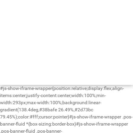
#js-show-iframe-wrapper{position:relative;display:flex;align-
items:center;justify-content:center;width:100%;min-
width:293px;max-width:100%;background:linear-
gradient(138.4deg,#38bafe 26.49%,#2d73bc
79.45%);color:#fff;cursor:pointer}#js-show-iframe-wrapper .pos-
banner-fluid *{box-sizing:border-box}#js-show-iframe-wrapper
.pos-banner-fluid .pos-banner-