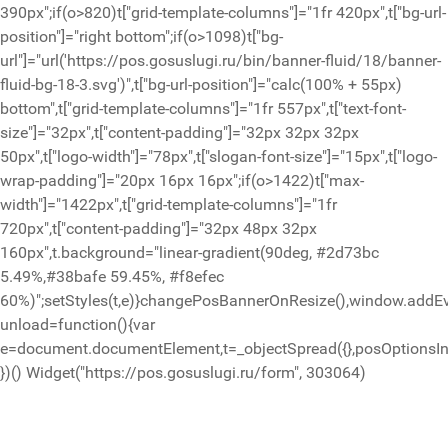
390px";if(o>820)t["grid-template-columns"]="1fr 420px",t["bg-url-
position"]="right bottom";if(o>1098)t["bg-
url"]="url('https://pos.gosuslugi.ru/bin/banner-fluid/18/banner-
fluid-bg-18-3.svg')",t["bg-url-position"]="calc(100% + 55px)
bottom",t["grid-template-columns"]="1fr 557px",t["text-font-
size"]="32px",t["content-padding"]="32px 32px 32px
50px",t["logo-width"]="78px",t["slogan-font-size"]="15px",t["logo-
wrap-padding"]="20px 16px 16px";if(o>1422)t["max-
width"]="1422px",t["grid-template-columns"]="1fr
720px",t["content-padding"]="32px 48px 32px
160px",t.background="linear-gradient(90deg, #2d73bc
5.49%,#38bafe 59.45%, #f8efec
60%)";setStyles(t,e)}changePosBannerOnResize(),window.addEv
unload=function(){var
e=document.documentElement,t=_objectSpread({},posOptionsIni
})()
Widget("https://pos.gosuslugi.ru/form", 303064)