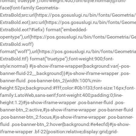
format("truetype");font-weight:400;font-style:normal}@font-
face{font-family:Geometria-
ExtraBold;src:url(https://pos.gosuslugi.ru/bin/fonts/Geometria
ExtraBold.eot);src:url(https://pos.gosuslugi.ru/bin/fonts/Geom
ExtraBold.eot?#iefix) format("embedded-
opentype"),url(https://pos.gosuslugi.ru/bin/fonts/Geometria/G
ExtraBold.woff)
format("woff"),url(https://pos.gosuslugi.ru/bin/fonts/Geometri
ExtraBold.ttf) format("truetype");font-weight:900;font-
style:normal}
#js-show-iframe-wrapper{background:var(--pos-
banner-fluid-22__background)}#js-show-iframe-wrapper .pos-
banner-fluid .pos-banner-btn_2{width:100%;min-
height:52px;background:#fff;color:#0b1f33;font-size:16px;font-
family:LatoWeb,sans-serif;font-weight:400;padding:0;line-
height:1.2}#js-show-iframe-wrapper .pos-banner-fluid .pos-
banner-btn_2:active,#js-show-iframe-wrapper .pos-banner-fluid
.pos-banner-btn_2:focus,#js-show-iframe-wrapper .pos-banner-
fluid .pos-banner-btn_2:hover{background:#e4ecfd}#js-show-
iframe-wrapper .bf-22{position:relative;display:grid;grid-