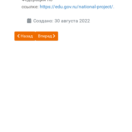
ссылке:
https://edu.gov.ru/national-project/.
Создано: 30 августа 2022
Предыдущий: Документы
Следующий: Договоры о сотрудничестве ГБОУ 
Назад
Вперед