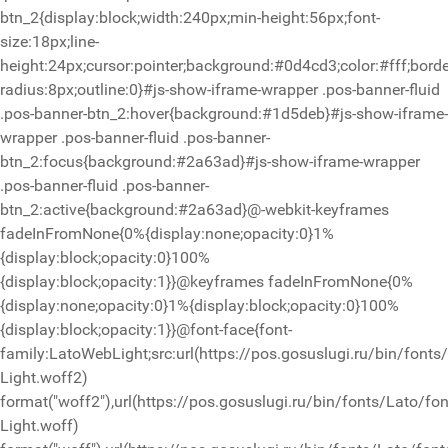
btn_2{display:block;width:240px;min-height:56px;font-
size:18px;line-
height:24px;cursor:pointer;background:#0d4cd3;color:#fff;borde
radius:8px;outline:0}#js-show-iframe-wrapper .pos-banner-fluid
.pos-banner-btn_2:hover{background:#1d5deb}#js-show-iframe-
wrapper .pos-banner-fluid .pos-banner-
btn_2:focus{background:#2a63ad}#js-show-iframe-wrapper
.pos-banner-fluid .pos-banner-
btn_2:active{background:#2a63ad}@-webkit-keyframes
fadeInFromNone{0%{display:none;opacity:0}1%
{display:block;opacity:0}100%
{display:block;opacity:1}}@keyframes fadeInFromNone{0%
{display:none;opacity:0}1%{display:block;opacity:0}100%
{display:block;opacity:1}}@font-face{font-
family:LatoWebLight;src:url(https://pos.gosuslugi.ru/bin/fonts
Light.woff2)
format("woff2"),url(https://pos.gosuslugi.ru/bin/fonts/Lato/fo
Light.woff)