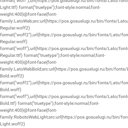
format("woff"),url(https://pos.gosuslugi.ru/bin/fonts/Lato/font
Light.ttf) format("truetype");font-style:normal;font-
weight:400}@font-face{font-
family:LatoWeb;src:url(https://pos.gosuslugi.ru/bin/fonts/Lato
Regular.woff2)
format("woff2"),url(https://pos.gosuslugi.ru/bin/fonts/Lato/fo
Regular.woff)
format("woff"),url(https://pos.gosuslugi.ru/bin/fonts/Lato/font
Regular.ttf) format("truetype");font-style:normal;font-
weight:400}@font-face{font-
family:LatoWebBold;src:url(https://pos.gosuslugi.ru/bin/fonts/
Bold.woff2)
format("woff2"),url(https://pos.gosuslugi.ru/bin/fonts/Lato/fo
Bold.woff)
format("woff"),url(https://pos.gosuslugi.ru/bin/fonts/Lato/font
Bold.ttf) format("truetype");font-style:normal;font-
weight:400}@font-face{font-
family:RobotoWebLight;src:url(https://pos.gosuslugi.ru/bin/fo
Light.woff2)