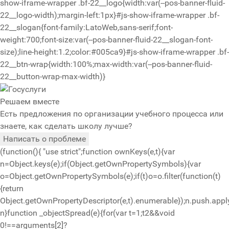
show-iframe-wrapper .bf-22__logo{width:var(--pos-banner-fluid-
22__logo-width);margin-left:1px}#js-show-iframe-wrapper .bf-
22__slogan{font-family:LatoWeb,sans-serif;font-
weight:700;font-size:var(--pos-banner-fluid-22__slogan-font-
size);line-height:1.2;color:#005ca9}#js-show-iframe-wrapper .bf-
22__btn-wrap{width:100%;max-width:var(--pos-banner-fluid-
22__button-wrap-max-width)}
Решаем вместе
Есть предложения по организации учебного процесса или
знаете, как сделать школу лучше?
Написать о проблеме
(function(){ "use strict";function ownKeys(e,t){var
n=Object.keys(e);if(Object.getOwnPropertySymbols){var
o=Object.getOwnPropertySymbols(e);if(t)o=o.filter(function(t)
{return
Object.getOwnPropertyDescriptor(e,t).enumerable});n.push.apply
n}function _objectSpread(e){for(var t=1;t
2&&void
0!==arguments[2]?