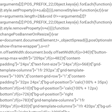
arguments[2]:POS_PREFIX_22;Object.keys(e).forEach(function(
{t.style.setProperty(n+o,e[o])})},removeStyles=function(e,t){var
n=arguments.length>2&&void 0!==arguments[2]?
arguments[2]:POS_PREFIX_22;Object.keys(e).forEach(function(
{t.style.removeProperty(n+e)})};function
changePosBannerOnResize(){var
e=document.documentElement,t=_objectSpread({},posOptionsIni
show-iframe-wrapper"),o=n?
n.offsetWidth:document.body.offsetWidth;if(o>340)t["button-
wrap-max-width"]="209px";if(o>482)t["content-
padding"]="24px",t["text-font-size"]="24px";if(o>568)t["grid-
template-columns"]="1fr 292px",t["grid-template-
rows"]="100%",t["content-grid-row"]="1",t["content-
padding"]="32px 24px",t["bg-url-position"]="calc(100% + 35px)
bottom";if(o>610)t["bg-url-position"]="calc(100% + 12px)
bottom";if(o>726)t["bg-url-position"]="right
bottom";if(o>783)t["grid-template-columns"]="1fr
390px";if(o>820)t["grid-template-columns"]="1fr 420px",t["bg-url-