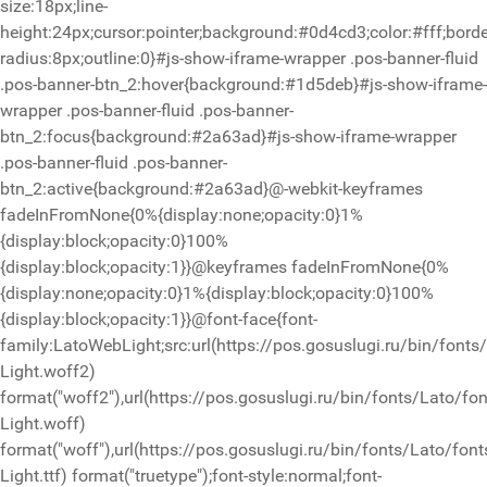
size:18px;line-
height:24px;cursor:pointer;background:#0d4cd3;color:#fff;borde
radius:8px;outline:0}#js-show-iframe-wrapper .pos-banner-fluid
.pos-banner-btn_2:hover{background:#1d5deb}#js-show-iframe-
wrapper .pos-banner-fluid .pos-banner-
btn_2:focus{background:#2a63ad}#js-show-iframe-wrapper
.pos-banner-fluid .pos-banner-
btn_2:active{background:#2a63ad}@-webkit-keyframes
fadeInFromNone{0%{display:none;opacity:0}1%
{display:block;opacity:0}100%
{display:block;opacity:1}}@keyframes fadeInFromNone{0%
{display:none;opacity:0}1%{display:block;opacity:0}100%
{display:block;opacity:1}}@font-face{font-
family:LatoWebLight;src:url(https://pos.gosuslugi.ru/bin/fonts
Light.woff2)
format("woff2"),url(https://pos.gosuslugi.ru/bin/fonts/Lato/fo
Light.woff)
format("woff"),url(https://pos.gosuslugi.ru/bin/fonts/Lato/font
Light.ttf) format("truetype");font-style:normal;font-