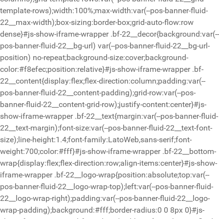
template-rows);width:100%;max-width:var(--pos-banner-fluid-
22__max-width);box-sizing:border-box;grid-auto-flow:row
dense}#js-show-iframe-wrapper .bf-22__decor{background:var(--
pos-banner-fluid-22__bg-url) var(--pos-banner-fluid-22__bg-url-
position) no-repeat;background-size:cover;background-
color:#f8efec;position:relative}#js-show-iframe-wrapper .bf-
22__content{display:flex;flex-direction:column;padding:var(--
pos-banner-fluid-22__content-padding);grid-row:var(--pos-
banner-fluid-22__content-grid-row);justify-content:center}#js-
show-iframe-wrapper .bf-22__text{margin:var(--pos-banner-fluid-
22__text-margin);font-size:var(--pos-banner-fluid-22__text-font-
size);line-height:1.4;font-family:LatoWeb,sans-serif;font-
weight:700;color:#fff}#js-show-iframe-wrapper .bf-22__bottom-
wrap{display:flex;flex-direction:row;align-items:center}#js-show-
iframe-wrapper .bf-22__logo-wrap{position:absolute;top:var(--
pos-banner-fluid-22__logo-wrap-top);left:var(--pos-banner-fluid-
22__logo-wrap-right);padding:var(--pos-banner-fluid-22__logo-
wrap-padding);background:#fff;border-radius:0 0 8px 0}#js-