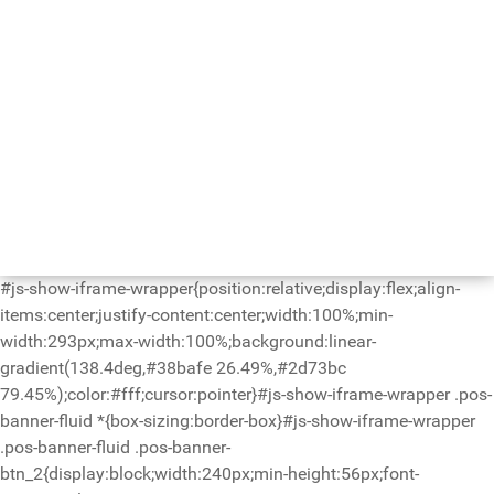
#js-show-iframe-wrapper{position:relative;display:flex;align-
items:center;justify-content:center;width:100%;min-
width:293px;max-width:100%;background:linear-
gradient(138.4deg,#38bafe 26.49%,#2d73bc
79.45%);color:#fff;cursor:pointer}#js-show-iframe-wrapper .pos-
banner-fluid *{box-sizing:border-box}#js-show-iframe-wrapper
.pos-banner-fluid .pos-banner-
btn_2{display:block;width:240px;min-height:56px;font-