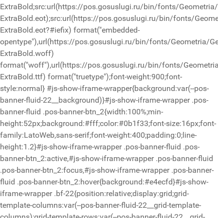
ExtraBold;src:url(https://pos.gosuslugi.ru/bin/fonts/Geometria
ExtraBold.eot);src:url(https://pos.gosuslugi.ru/bin/fonts/Geom
ExtraBold.eot?#iefix) format("embedded-
opentype"),url(https://pos.gosuslugi.ru/bin/fonts/Geometria/G
ExtraBold.woff)
format("woff"),url(https://pos.gosuslugi.ru/bin/fonts/Geometri
ExtraBold.ttf) format("truetype");font-weight:900;font-
style:normal}
#js-show-iframe-wrapper{background:var(--pos-
banner-fluid-22__background)}#js-show-iframe-wrapper .pos-
banner-fluid .pos-banner-btn_2{width:100%;min-
height:52px;background:#fff;color:#0b1f33;font-size:16px;font-
family:LatoWeb,sans-serif;font-weight:400;padding:0;line-
height:1.2}#js-show-iframe-wrapper .pos-banner-fluid .pos-
banner-btn_2:active,#js-show-iframe-wrapper .pos-banner-fluid
.pos-banner-btn_2:focus,#js-show-iframe-wrapper .pos-banner-
fluid .pos-banner-btn_2:hover{background:#e4ecfd}#js-show-
iframe-wrapper .bf-22{position:relative;display:grid;grid-
template-columns:var(--pos-banner-fluid-22__grid-template-
columns);grid-template-rows:var(--pos-banner-fluid-22__grid-