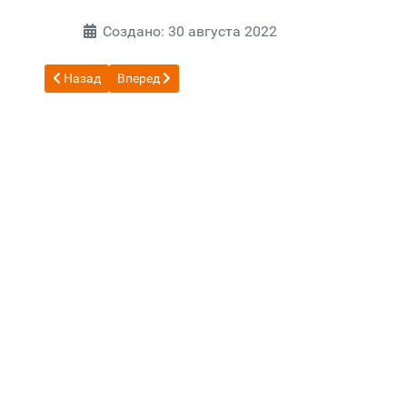
Создано: 30 августа 2022
Предыдущий: Обратная связь
Следующий: Дополнительная информация
Назад
Вперед