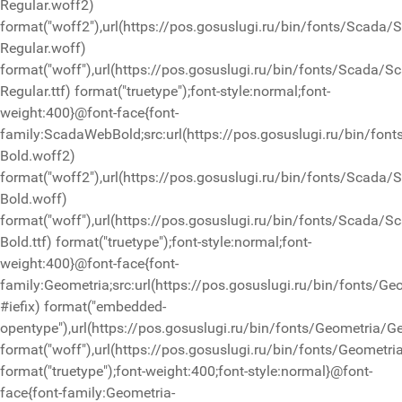
Regular.woff2)
format("woff2"),url(https://pos.gosuslugi.ru/bin/fonts/Scada/
Regular.woff)
format("woff"),url(https://pos.gosuslugi.ru/bin/fonts/Scada/S
Regular.ttf) format("truetype");font-style:normal;font-
weight:400}@font-face{font-
family:ScadaWebBold;src:url(https://pos.gosuslugi.ru/bin/fon
Bold.woff2)
format("woff2"),url(https://pos.gosuslugi.ru/bin/fonts/Scada/
Bold.woff)
format("woff"),url(https://pos.gosuslugi.ru/bin/fonts/Scada/S
Bold.ttf) format("truetype");font-style:normal;font-
weight:400}@font-face{font-
family:Geometria;src:url(https://pos.gosuslugi.ru/bin/fonts/Ge
#iefix) format("embedded-
opentype"),url(https://pos.gosuslugi.ru/bin/fonts/Geometria/G
format("woff"),url(https://pos.gosuslugi.ru/bin/fonts/Geometri
format("truetype");font-weight:400;font-style:normal}@font-
face{font-family:Geometria-