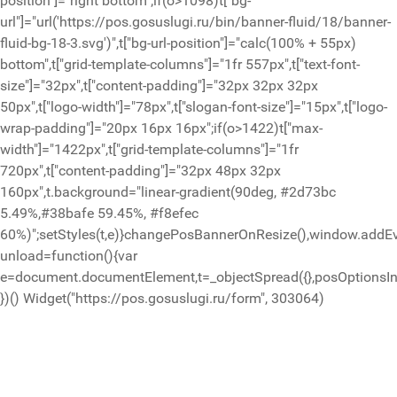
position"]="right bottom";if(o>1098)t["bg-
url"]="url('https://pos.gosuslugi.ru/bin/banner-fluid/18/banner-
fluid-bg-18-3.svg')",t["bg-url-position"]="calc(100% + 55px)
bottom",t["grid-template-columns"]="1fr 557px",t["text-font-
size"]="32px",t["content-padding"]="32px 32px 32px
50px",t["logo-width"]="78px",t["slogan-font-size"]="15px",t["logo-
wrap-padding"]="20px 16px 16px";if(o>1422)t["max-
width"]="1422px",t["grid-template-columns"]="1fr
720px",t["content-padding"]="32px 48px 32px
160px",t.background="linear-gradient(90deg, #2d73bc
5.49%,#38bafe 59.45%, #f8efec
60%)";setStyles(t,e)}changePosBannerOnResize(),window.addEv
unload=function(){var
e=document.documentElement,t=_objectSpread({},posOptionsIni
})()
Widget("https://pos.gosuslugi.ru/form", 303064)